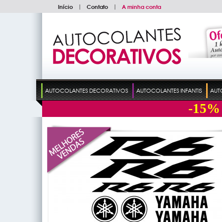
Início
|
Contato
|
A minha conta
AUTOCOLANTES DECORATIVOS
AUTOCOLANTES INFANTIS
AUT
-15%