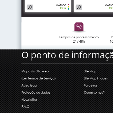
VÁRIOS
VÁRI
COR
CO
Tempos de processamento
P
24 / 48h
1
O ponto de informaç
Mapa do Sítio web
Site Map
(Ler Termos de Serviço)
Site Map images
Aviso legal
Parceiros
Proteção de dados
Quem somos?
Newsletter
F.A.Q