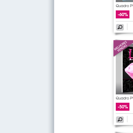
Quadro PV
-60%
Quadro PV
-50%