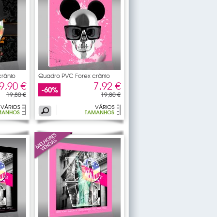
rânio
Quadro PVC Forex crânio
9,90 €
7,92 €
-60%
19,80 €
19,80 €
VÁRIOS
VÁRIOS
MANHOS
TAMANHOS