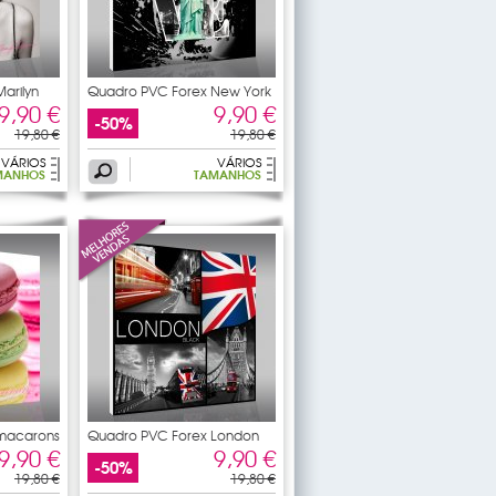
arilyn
Quadro PVC Forex New York
9,90 €
9,90 €
-50%
19,80 €
19,80 €
VÁRIOS
VÁRIOS
MANHOS
TAMANHOS
macarons
Quadro PVC Forex London
9,90 €
9,90 €
-50%
19,80 €
19,80 €