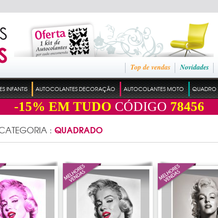
Top de vendas
Novidades
 INFANTIS
AUTOCOLANTES DECORAÇÃO
AUTOCOLANTES MOTO
QUADRO 
-15%
EM TUDO
CÓDIGO
78456
QUADRADO
 CATEGORIA :