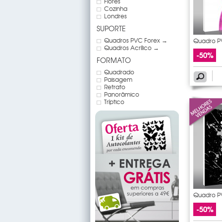
Flores
Cozinha
Londres
SUPORTE
Quadros PVC Forex →
Quadro PV
Quadros Acrílico →
-50%
FORMATO
Quadrado
Paisagem
Retrato
Panorâmico
Tríptico
Quadro P
-50%