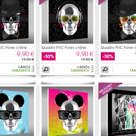
C Forex crânio
Quadro PVC Forex crânio
Quadro PVC Forex c
9,90 €
9,90 €
-50%
-50%
19,80 €
19,80 €
VÁRIOS
VÁRIOS
TAMANHOS
TAMANHOS
TA