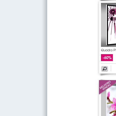
Quadro P
-60%