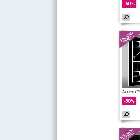
-50%
Quadro P
-50%