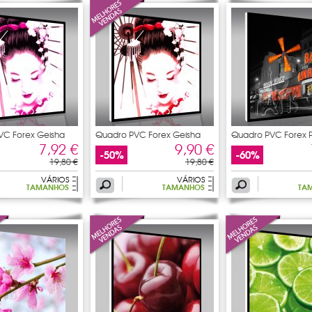
VC Forex Geisha
Quadro PVC Forex Geisha
Quadro PVC Forex P
7,92 €
9,90 €
-50%
-60%
19,80 €
19,80 €
VÁRIOS
VÁRIOS
TAMANHOS
TAMANHOS
TA