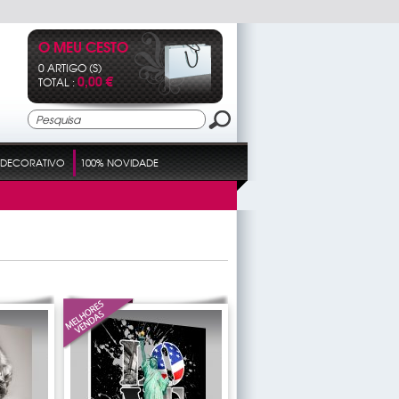
O MEU CESTO
0 ARTIGO (S)
0,00 €
TOTAL :
DECORATIVO
100% NOVIDADE