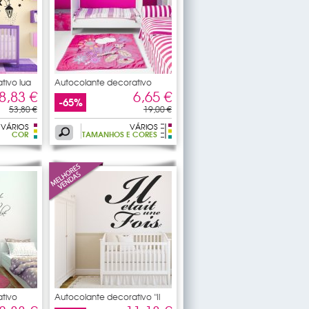
tivo lua
Autocolante decorativo
Good
8,83 €
6,65 €
-65%
53,80 €
19,00 €
VÁRIOS
VÁRIOS
COR
TAMANHOS E CORES
tivo
Autocolante decorativo ''Il