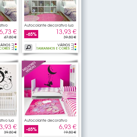
tivo
Autocolante decorativo lua
Luz
6,73 €
13,93 €
-65%
47,80 €
39,80 €
ÁRIOS
VÁRIOS
CORES
TAMANHOS E CORES
tivo lua
Autocolante decorativo
3,93 €
6,93 €
-65%
39,80 €
19,80 €