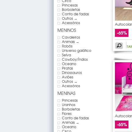
Circo
Princesas
Borboletas
Conto de fadas
Outros →
Acessórios
Autocolan
MENINOS
-65%
Cavaleiros
Animais →
Robôs
TA
Universo galático
Selva
Cowboy/Índios
Oceano
Piratas
Dinossauros
Aviões
Outros →
Acessórios
MENINAS
Princesas
Ursinhos
Borboletas
Flores
Autocolan
Conto de fadas
Animais →
-65%
Oceano
Circo