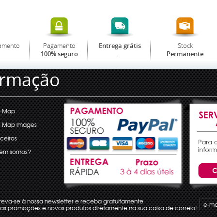
amento
Pagamento
Stock
Entrega grátis
.
100% seguro
Permanente
ormação
e Map
e Map images
ceiros
em somos?
reva-se à nossa newsletter e receba gratuitamente
 as promoções e novos produtos diretamente na sua caixa de correio!