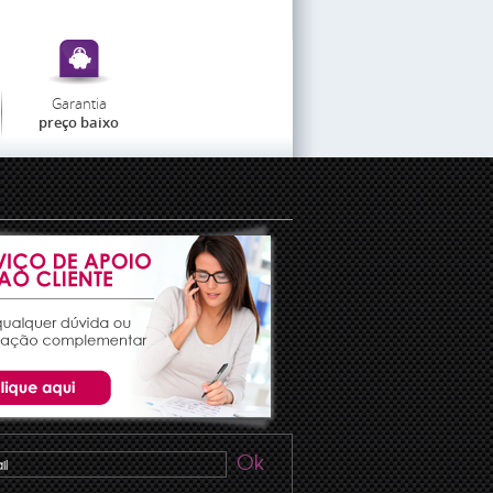
Garantia
preço baixo
Ok