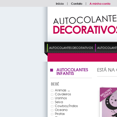
Início
|
Contato
|
A minha conta
AUTOCOLANTES DECORATIVOS
AUTOCOLANTES
AUTOCOLANTES
ESTÁ NA
INFANTIS
BEBÉ
Animais →
Cavaleiros
Ursinhos
Selva
Cowboy/Índios
Oceano
Piratas