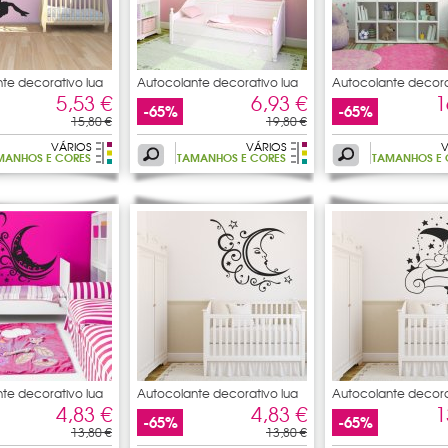
te decorativo lua
Autocolante decorativo lua
Autocolante decora
bonne
5,53 €
6,93 €
1
-65%
-65%
15,80 €
19,80 €
VÁRIOS
VÁRIOS
V
MANHOS E CORES
TAMANHOS E CORES
TAMANHOS E 
te decorativo lua
Autocolante decorativo lua
Autocolante decora
4,83 €
4,83 €
1
-65%
-65%
13,80 €
13,80 €