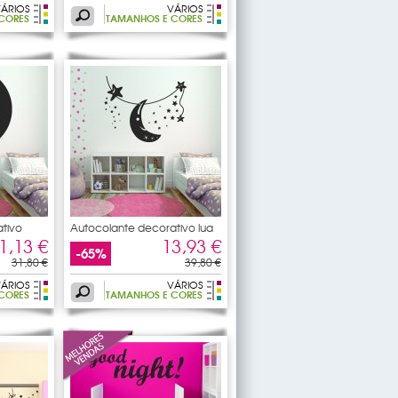
ÁRIOS
VÁRIOS
CORES
TAMANHOS E CORES
tivo
Autocolante decorativo lua
1,13 €
13,93 €
-65%
31,80 €
39,80 €
ÁRIOS
VÁRIOS
CORES
TAMANHOS E CORES