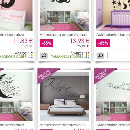
te decorativo
Autocolante decorativo lua
Autocolante decora
11,83 €
13,93 €
1
-65%
-65%
33,80 €
39,80 €
VÁRIOS
VÁRIOS
MANHOS E CORES
TAMANHOS E CORES
te decorativo
Autocolante decorativo '' Il
Autocolante decora
bonne