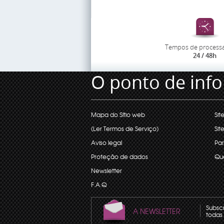
Tempos de process
24 / 48h
O ponto de inf
Mapa do Sítio web
Sit
(Ler Termos de Serviço)
Sit
Aviso legal
Par
Proteção de dados
Qu
Newsletter
F.A.Q
Subsc
A NEWSLETTER
todas