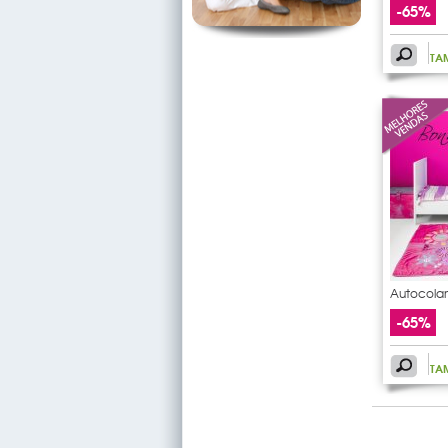
-65%
TA
Autocolan
bonne
-65%
TA