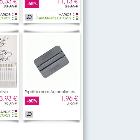
8,33 €
11,13 €
-65%
23,80 €
31,80 €
ÁRIOS
VÁRIOS
CORES
TAMANHOS E CORES
tivo
Espátula para Autocolantes
3,93 €
1,96 €
-60%
39,80 €
4,90 €
ÁRIOS
CORES