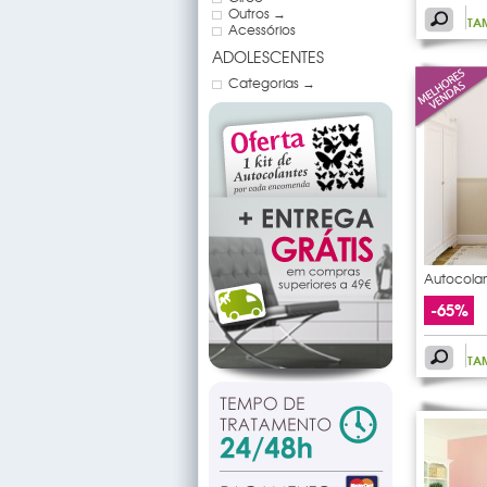
Outros →
TA
Acessórios
ADOLESCENTES
Categorias →
Autocolan
gato
-65%
TA