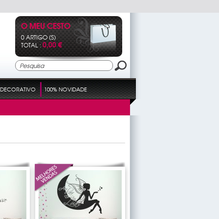
O MEU CESTO
0 ARTIGO (S)
0,00 €
TOTAL :
DECORATIVO
100% NOVIDADE