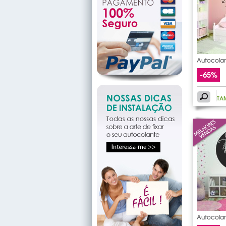
Autocolan
gatos
-65%
TA
Autocolan
sonhar