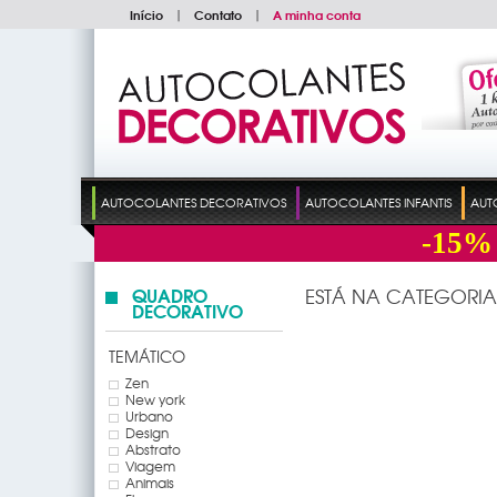
Início
|
Contato
|
A minha conta
AUTOCOLANTES DECORATIVOS
AUTOCOLANTES INFANTIS
AUT
-15%
QUADRO
ESTÁ NA CATEGORIA
DECORATIVO
TEMÁTICO
Zen
New york
Urbano
Design
Abstrato
Viagem
Animais