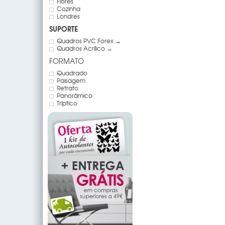
Flores
Cozinha
Londres
SUPORTE
Quadros PVC Forex →
Quadros Acrílico →
FORMATO
Quadrado
Paisagem
Retrato
Panorâmico
Tríptico