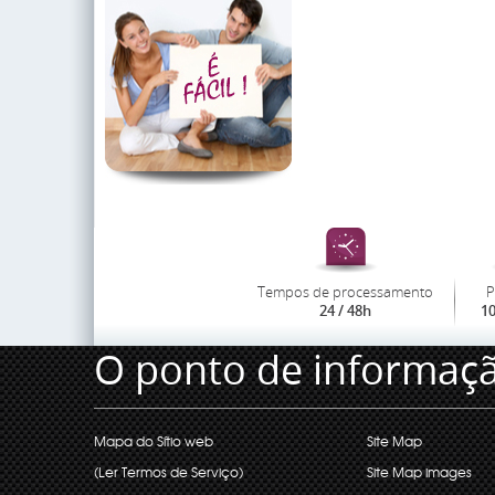
Tempos de processamento
P
24 / 48h
1
O ponto de informaç
Mapa do Sítio web
Site Map
(Ler Termos de Serviço)
Site Map images