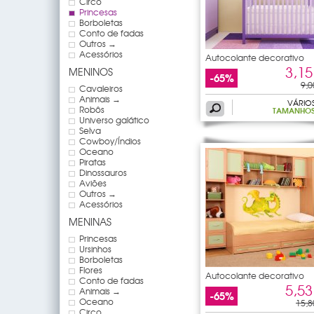
Circo
Princesas
Borboletas
Conto de fadas
Outros →
Acessórios
Autocolante decorativo
3,15
MENINOS
-65%
9,0
Cavaleiros
Animais →
VÁRIO
Robôs
TAMANHO
Universo galático
Selva
Cowboy/Índios
Oceano
Piratas
Dinossauros
Aviões
Outros →
Acessórios
MENINAS
Princesas
Ursinhos
Borboletas
Flores
Autocolante decorativo
Conto de fadas
5,53
Animais →
-65%
Oceano
15,8
Circo