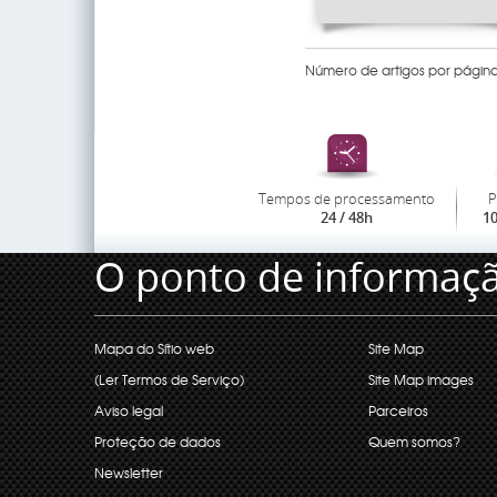
Número de artigos por página
Tempos de processamento
P
24 / 48h
1
O ponto de informaç
Mapa do Sítio web
Site Map
(Ler Termos de Serviço)
Site Map images
Aviso legal
Parceiros
Proteção de dados
Quem somos?
Newsletter