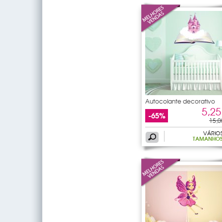
Autocolante decorativo
5,25
-65%
15,0
VÁRIO
TAMANHO