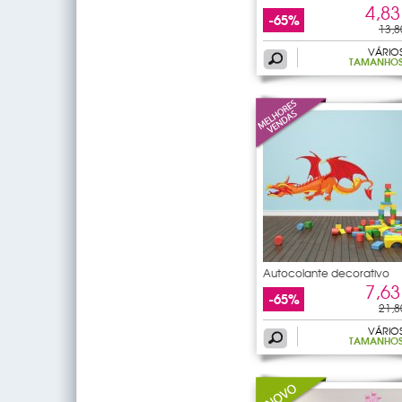
4,83
-65%
13,8
VÁRIO
TAMANHO
Autocolante decorativo
7,63
-65%
21,8
VÁRIO
TAMANHO