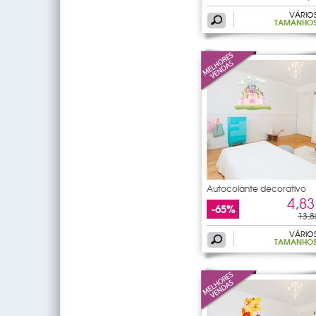
VÁRIO
TAMANHO
Autocolante decorativo
4,83
-65%
13,8
VÁRIO
TAMANHO