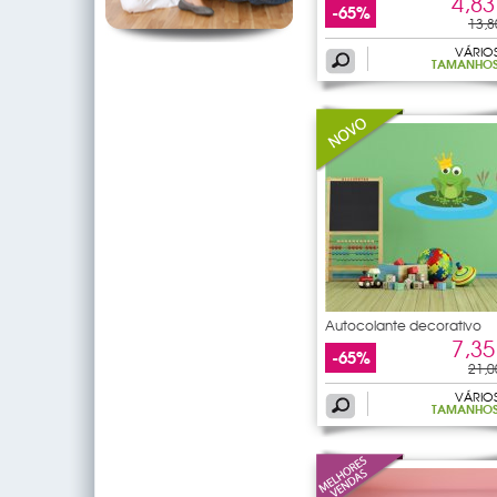
4,83
-65%
13,8
VÁRIO
TAMANHO
Autocolante decorativo
7,35
-65%
21,0
VÁRIO
TAMANHO