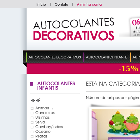
Início
|
Contato
|
A minha conta
AUTOCOLANTES DECORATIVOS
AUTOCOLANTES INFANTIS
AUT
-15%
AUTOCOLANTES
ESTÁ NA CATEGORIA
INFANTIS
Número de artigos por página
BEBÉ
Animais →
Cavaleiros
Ursinhos
Selva
Cowboy/Índios
Oceano
Piratas