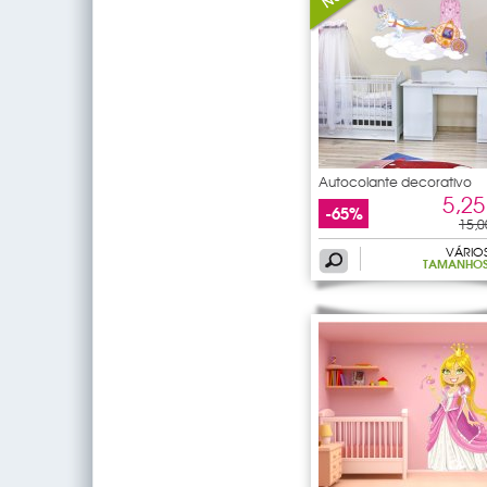
Autocolante decorativo
5,25
-65%
15,0
VÁRIO
TAMANHO