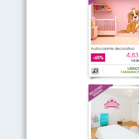
Autocolante decorativo
4,83
-65%
13,8
VÁRIO
TAMANHO