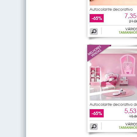
Autocolante decorativo
7,35
-65%
21,0
VÁRIO
TAMANHO
Autocolante decorativo d
5,53
-65%
15,8
VÁRIO
TAMANHO