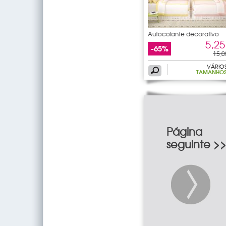
Autocolante decorativo
5,25
-65%
15,0
VÁRIO
TAMANHO
Página
seguinte >