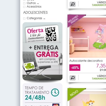
VÁRIO
Outros →
TAMANHO
Acessórios
ADOLESCENTES
Categorias →
Autocolante decorativo
7,35
-65%
21,0
VÁRIO
TAMANHO