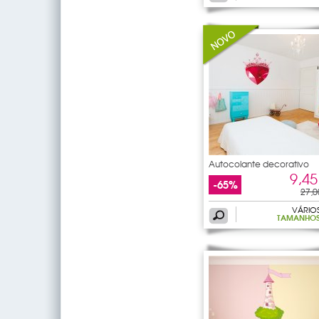
Autocolante decorativo
9,45
-65%
27,0
VÁRIO
TAMANHO