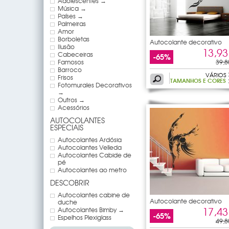
Adolescentes →
Música →
Países →
Palmeiras
Amor
Borboletas
Autocolante decorativo
Ilusão
dancers
13,93
Cabeceiras
-65%
Famosos
39,8
Barroco
VÁRIOS
Frisos
TAMANHOS E CORES
Fotomurales Decorativos
→
Outros →
Acessórios
AUTOCOLANTES
ESPECIAIS
Autocolantes Ardósia
Autocolantes Velleda
Autocolantes Cabide de
pé
Autocolantes ao metro
DESCOBRIR
Autocolantes cabine de
Autocolante decorativo
duche
dancers
17,43
Autocolantes Bimby →
-65%
Espelhos Plexiglass
49,8