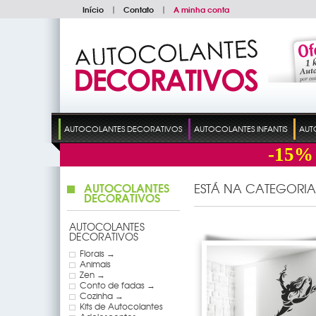
Início
|
Contato
|
A minha conta
AUTOCOLANTES DECORATIVOS
AUTOCOLANTES INFANTIS
AUT
-15%
AUTOCOLANTES
ESTÁ NA CATEGORIA
DECORATIVOS
AUTOCOLANTES
DECORATIVOS
Florais →
Animais
Zen →
Conto de fadas →
Cozinha →
Kits de Autocolantes