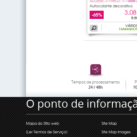
Autocolante decorativo
3,08
-65%
8,8
VÁRIO
TAMANHO
Tempos de processamento
P
24 / 48h
1
O ponto de informaç
Mapa do Sítio web
Site Map
(Ler Termos de Serviço)
Site Map images