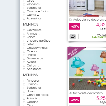
Circo
Princesas
Borboletas
Conto de fadas
Outros →
Acessórios
Kit Autocolante decorativ
4,83
MENINOS
-65%
13,8
Cavaleiros
Animais →
VÁRIO
Robôs
TAMANHO
Universo galático
Selva
Cowboy/Índios
Oceano
Piratas
Dinossauros
Aviões
Outros →
Acessórios
MENINAS
Princesas
Ursinhos
Borboletas
Flores
Autocolante decorativo
Conto de fadas
5,25
Animais →
-65%
Oceano
15,0
Circo