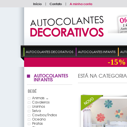
Início
|
Contato
|
A minha conta
AUTOCOLANTES DECORATIVOS
AUTOCOLANTES INFANTIS
AUT
-15%
AUTOCOLANTES
ESTÁ NA CATEGORIA
INFANTIS
BEBÉ
Animais →
Cavaleiros
Ursinhos
Selva
Cowboy/Índios
Oceano
Piratas