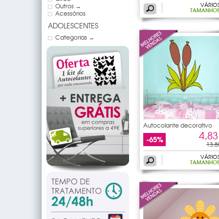
VÁRIO
Outros →
TAMANHO
Acessórios
ADOLESCENTES
Categorias →
Autocolante decorativo
4,83
-65%
13,8
VÁRIO
TAMANHO