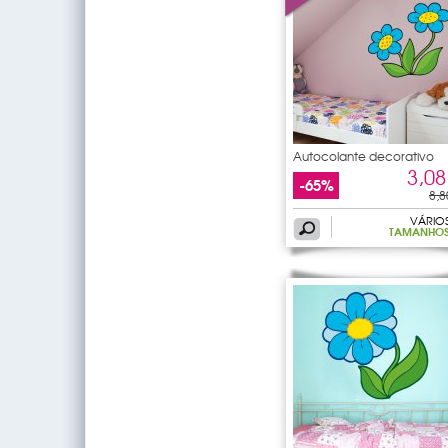
Autocolante decorativo
3,08
-65%
8,8
VÁRIO
TAMANHO