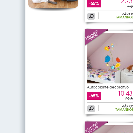
2,73
-65%
7,8
VÁRIO
TAMANHO
Autocolante decorativo
10,43
-65%
29,8
VÁRIO
TAMANHO