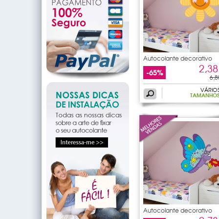
Autocolante decorativo
2,38
-65%
6,8
VÁRIO
TAMANHO
Autocolante decorativo