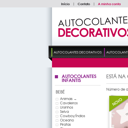
Início
|
Contato
|
A minha conta
AUTOCOLANTES DECORATIVOS
AUTOCOLANTES
AUTOCOLANTES
ESTÁ NA
INFANTIS
Número de ar
BEBÉ
Animais →
Cavaleiros
Ursinhos
Selva
Cowboy/Índios
Oceano
Piratas