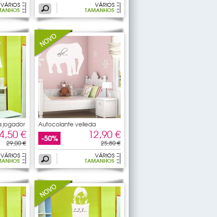
VÁRIOS
VÁRIOS
MANHOS
TAMANHOS
a jogador
Autocolante velleda
Dinosaurs
4,50 €
12,90 €
-50%
29,00 €
25,80 €
VÁRIOS
VÁRIOS
MANHOS
TAMANHOS