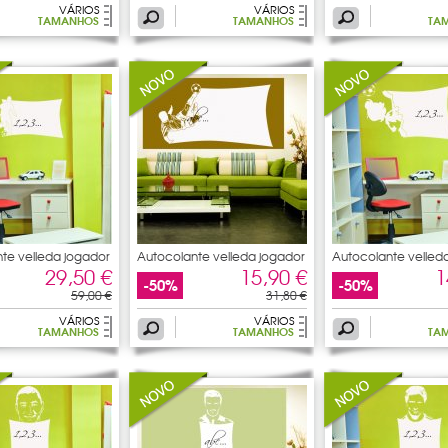
VÁRIOS
VÁRIOS
TAMANHOS
TAMANHOS
TA
te velleda jogador
Autocolante velleda jogador
Autocolante velled
de
de
29,50 €
15,90 €
1
-50%
-50%
59,00 €
31,80 €
VÁRIOS
VÁRIOS
TAMANHOS
TAMANHOS
TA