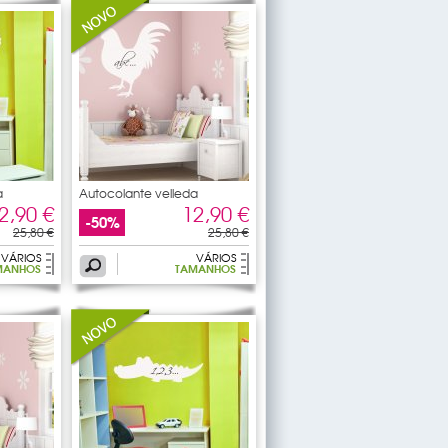
a
Autocolante velleda
coração
2,90 €
12,90 €
-50%
25,80 €
25,80 €
VÁRIOS
VÁRIOS
MANHOS
TAMANHOS