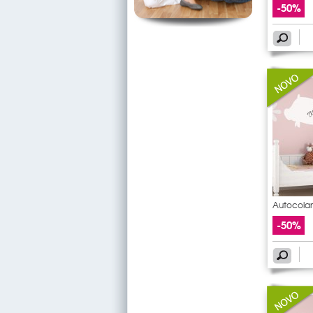
-50%
Autocolan
-50%