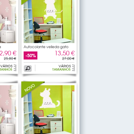
a
Autocolante velleda gato
2,90 €
13,50 €
-50%
25,80 €
27,00 €
VÁRIOS
VÁRIOS
MANHOS
TAMANHOS