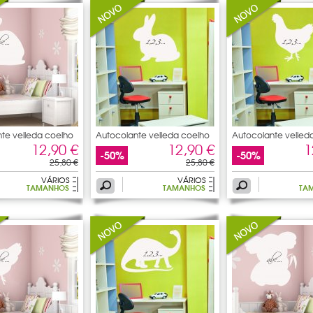
te velleda coelho
Autocolante velleda coelho
Autocolante velled
coração
12,90 €
12,90 €
1
-50%
-50%
25,80 €
25,80 €
VÁRIOS
VÁRIOS
TAMANHOS
TAMANHOS
TA