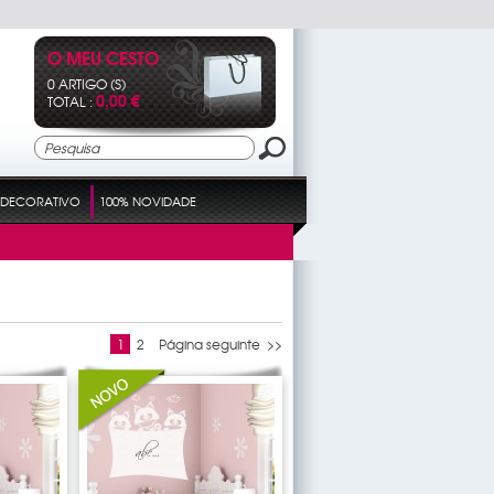
O MEU CESTO
0 ARTIGO (S)
0,00 €
TOTAL :
DECORATIVO
100% NOVIDADE
1
2
Página seguinte >>