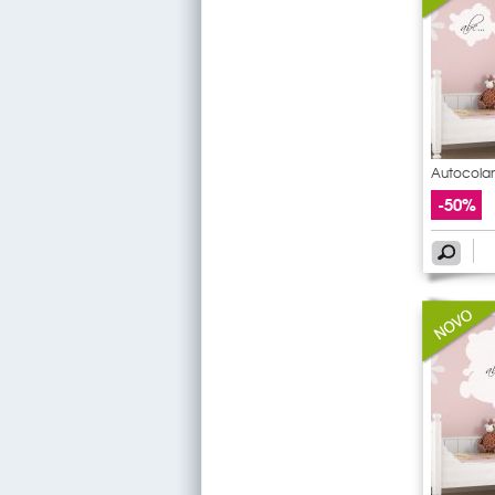
Autocolan
-50%