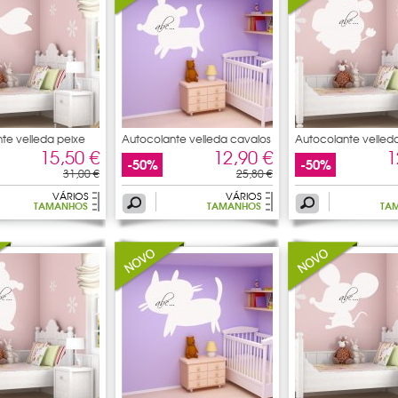
te velleda peixe
Autocolante velleda cavalos
Autocolante velled
tartaruga
15,50 €
12,90 €
1
-50%
-50%
31,00 €
25,80 €
VÁRIOS
VÁRIOS
TAMANHOS
TAMANHOS
TA