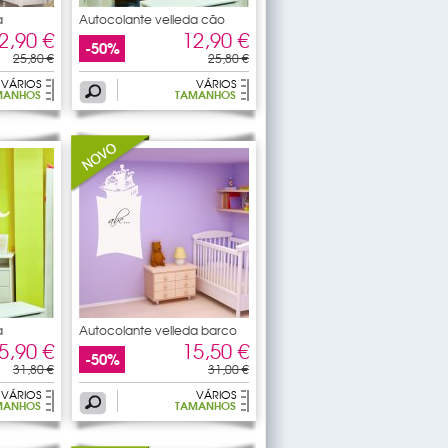
a
Autocolante velleda cão
2,90 €
12,90 €
-50%
25,80 €
25,80 €
VÁRIOS
VÁRIOS
MANHOS
TAMANHOS
a
Autocolante velleda barco
5,90 €
15,50 €
-50%
31,80 €
31,00 €
VÁRIOS
VÁRIOS
MANHOS
TAMANHOS