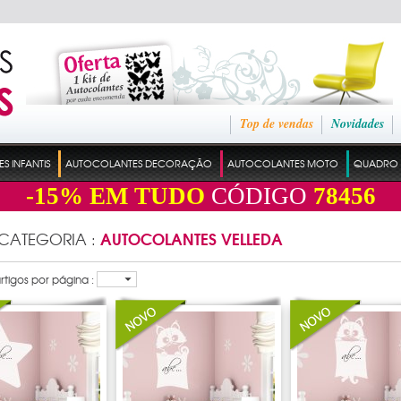
Top de vendas
Novidades
 INFANTIS
AUTOCOLANTES DECORAÇÃO
AUTOCOLANTES MOTO
QUADRO 
-15%
EM TUDO
CÓDIGO
78456
AUTOCOLANTES VELLEDA
 CATEGORIA :
tigos por página :