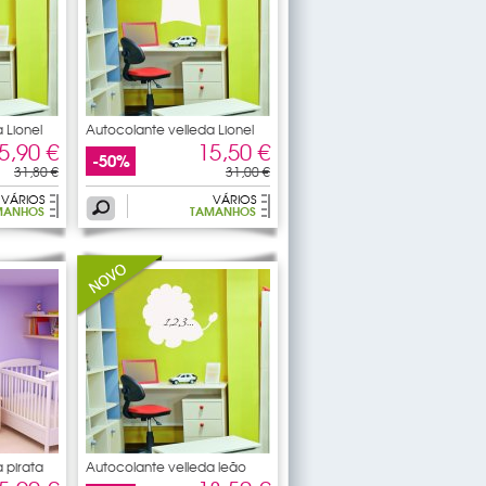
 Lionel
Autocolante velleda Lionel
5,90 €
15,50 €
-50%
31,80 €
31,00 €
VÁRIOS
VÁRIOS
MANHOS
TAMANHOS
 pirata
Autocolante velleda leão