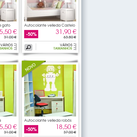
a gato
Autocolante velleda Castelo
5,50 €
31,90 €
-50%
31,00 €
63,80 €
VÁRIOS
VÁRIOS
MANHOS
TAMANHOS
a
Autocolante velleda robôs
5,50 €
18,50 €
-50%
31,00 €
37,00 €