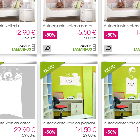
te velleda
Autocolante velleda castor
Autocolante velled
12,90 €
15,50 €
1
-50%
-50%
25,80 €
31,00 €
VÁRIOS
VÁRIOS
TAMANHOS
TAMANHOS
TA
te velleda gatos
Autocolante velleda jogador
Autocolante velled
de
caranguejo
29,90 €
14,50 €
1
-50%
-50%
59,80 €
29,00 €