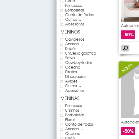
Circo
Princesas
Borboletas
Conto de fadas
Outros →
Acessórios
Autocolan
elefante
MENINOS
-50%
Cavaleiros
Animais →
Robôs
Universo galático
Selva
Cowboy/Índios
Oceano
Piratas
Dinossauros
Aviões
Outros →
Acessórios
MENINAS
Princesas
Ursinhos
Borboletas
Flores
Autocolan
Conto de fadas
Animais →
-50%
Oceano
Circo