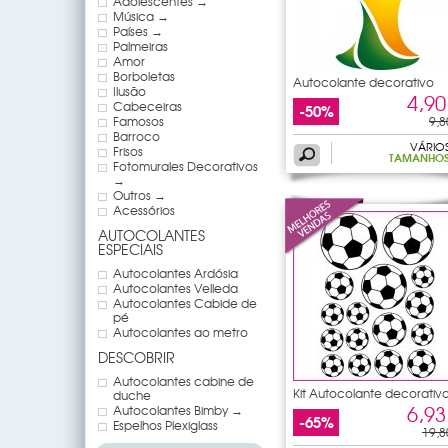
Adolescentes →
Música →
Países →
Palmeiras
Amor
Borboletas
Autocolante decorativo
Ilusão
Copa do
4,90
Cabeceiras
-50%
Famosos
9,8
Barroco
VÁRIO
Frisos
TAMANHO
Fotomurales Decorativos
→
Outros →
Acessórios
AUTOCOLANTES
ESPECIAIS
Autocolantes Ardósia
Autocolantes Velleda
Autocolantes Cabide de
pé
Autocolantes ao metro
DESCOBRIR
Autocolantes cabine de
Kit Autocolante decorativ
duche
16
6,93
Autocolantes Bimby →
-65%
Espelhos Plexiglass
19,8