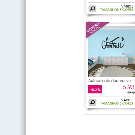
VÁRIOS
TAMANHOS E CORES
Autocolante decorativo
futebol
6,93
-65%
19,8
VÁRIOS
TAMANHOS E CORES