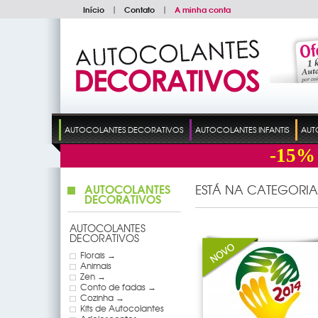
Início
|
Contato
|
A minha conta
AUTOCOLANTES DECORATIVOS
AUTOCOLANTES INFANTIS
AUT
-15%
AUTOCOLANTES
ESTÁ NA CATEGORIA
DECORATIVOS
AUTOCOLANTES
DECORATIVOS
Florais →
Animais
Zen →
Conto de fadas →
Cozinha →
Kits de Autocolantes