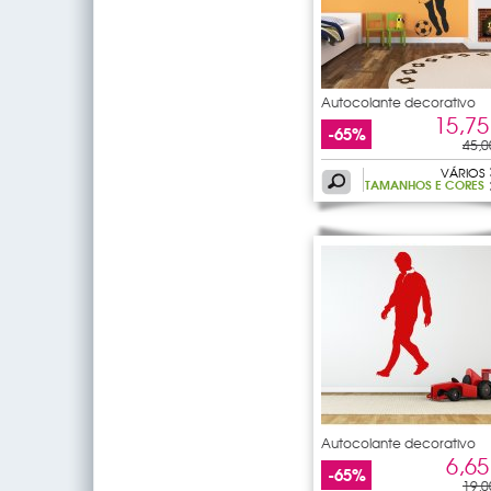
Autocolante decorativo
jogador
15,75
-65%
45,0
VÁRIOS
TAMANHOS E CORES
Autocolante decorativo
jogador
6,65
-65%
19,0