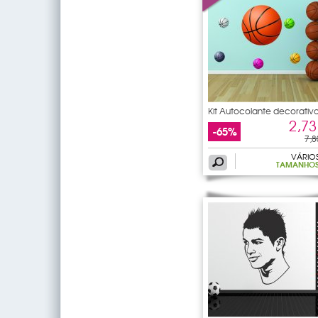
Kit Autocolante decorativ
2,73
-65%
7,8
VÁRIO
TAMANHO