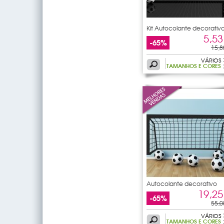
Kit Autocolante decorativ
12
5,53
-65%
15,8
VÁRIOS
TAMANHOS E CORES
Autocolante decorativo
gaiola
19,25
-65%
55,0
VÁRIOS
TAMANHOS E CORES