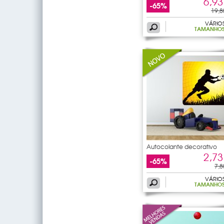
6,93
-65%
19,8
VÁRIO
TAMANHO
Autocolante decorativo
goleiro
2,73
-65%
7,8
VÁRIO
TAMANHO