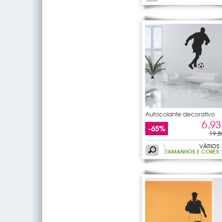
Autocolante decorativo
jogador
6,93
-65%
19,8
VÁRIOS
TAMANHOS E CORES