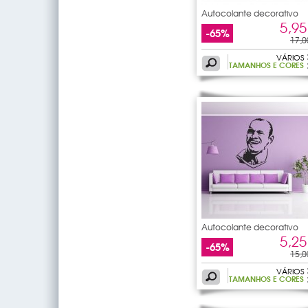
Autocolante decorativo
5,95
-65%
17,0
VÁRIOS
TAMANHOS E CORES
Autocolante decorativo
wayne
5,25
-65%
15,0
VÁRIOS
TAMANHOS E CORES