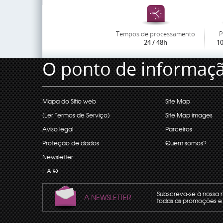
Tempos de processamento
P
24 / 48h
1
O ponto de informaç
Mapa do Sítio web
Site Map
(Ler Termos de Serviço)
Site Map images
Aviso legal
Parceiros
Proteção de dados
Quem somos?
Newsletter
F.A.Q
Subscreva-se à nossa 
A NEWSLETTER
todas as promoções e 