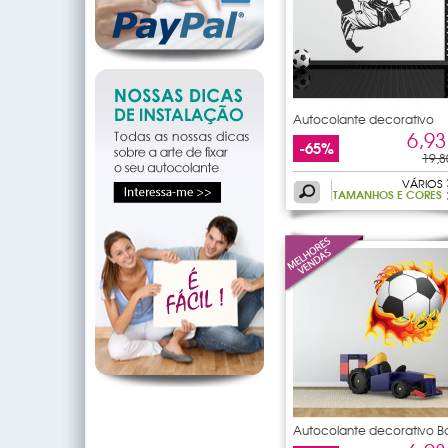
Autocolante decorativo
jogador
6,93
-65%
19,8
VÁRIOS
TAMANHOS E CORES
Autocolante decorativo B
de