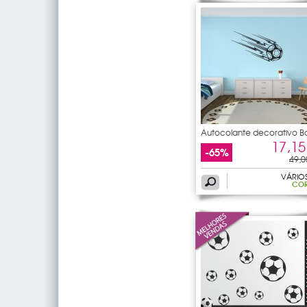
Autocolante decorativo B
de
17,15
-65%
49,0
VÁRIO
CO