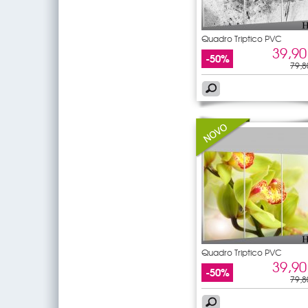
Quadro Triptico PVC
Abstratos
39,90
-50%
79,8
Quadro Triptico PVC
orquídea
39,90
-50%
79,8