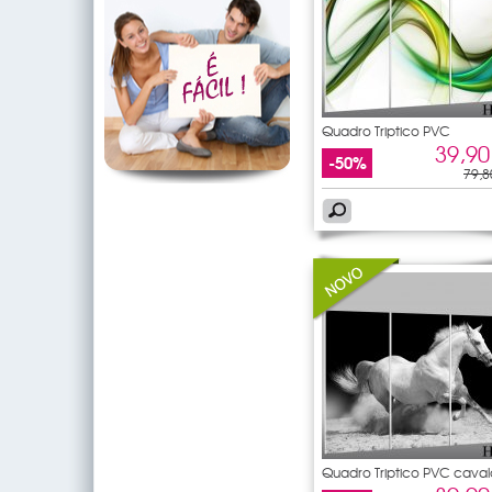
Quadro Triptico PVC
Abstratos
39,90
-50%
79,8
Quadro Triptico PVC caval