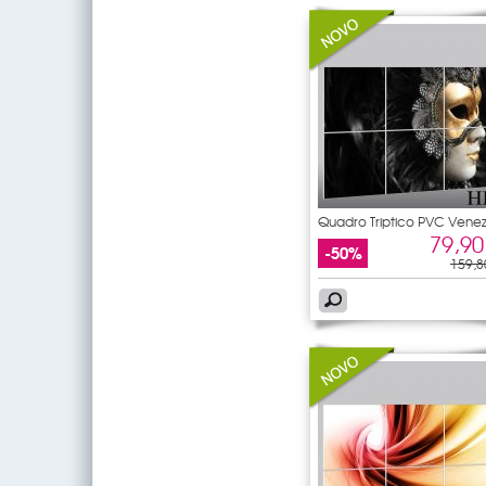
Quadro Triptico PVC Vene
79,90
-50%
159,8