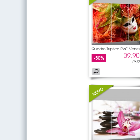
Quadro Triptico PVC Vene
39,90
-50%
79,8