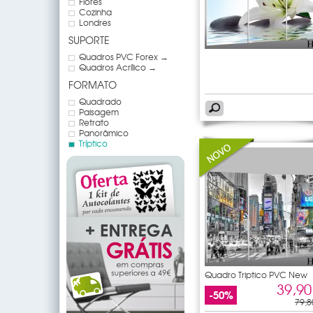
Flores
Cozinha
Londres
SUPORTE
Quadros PVC Forex →
Quadros Acrílico →
FORMATO
Quadrado
Paisagem
Retrato
Panorâmico
Tríptico
Quadro Triptico PVC New
York
39,90
-50%
79,8