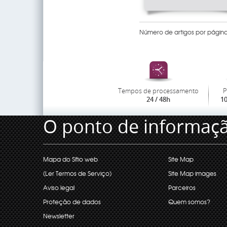
Número de artigos por página
Tempos de processamento
P
24 / 48h
1
O ponto de informaç
Mapa do Sítio web
Site Map
(Ler Termos de Serviço)
Site Map images
Aviso legal
Parceiros
Proteção de dados
Quem somos?
Newsletter