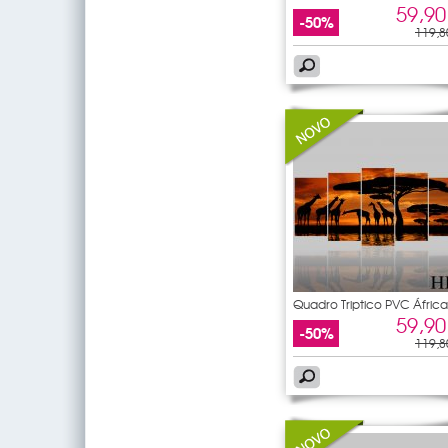
York
59,90
-50%
119,8
Quadro Triptico PVC África
59,90
-50%
119,8