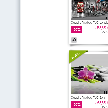
Quadro Triptico PVC Lond
39,90
-50%
79,8
Quadro Triptico PVC Zen
59,90
-50%
119,8