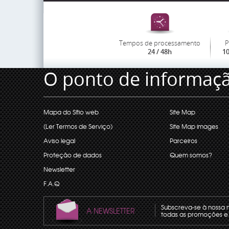
Tempos de processamento
P
24 / 48h
1
O ponto de informaç
Mapa do Sítio web
Site Map
(Ler Termos de Serviço)
Site Map images
Aviso legal
Parceiros
Proteção de dados
Quem somos?
Newsletter
F.A.Q
Subscreva-se à nossa 
A NEWSLETTER
todas as promoções e 