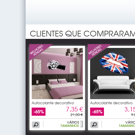
CLIENTES QUE COMPRARAM
Autocolante decorativo
Autocolante decorativo
cinema
boca
7,35 €
3,1
-65%
-65%
21,00 €
9,
VÁRIOS
VÁRI
TAMANHOS
TAMANH