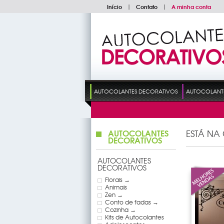
Início
|
Contato
|
A minha conta
AUTOCOLANTES DECORATIVOS
AUTOCOLANTES
AUTOCOLANTES
ESTÁ NA
DECORATIVOS
AUTOCOLANTES
DECORATIVOS
Florais →
Animais
Zen →
Conto de fadas →
Cozinha →
Kits de Autocolantes