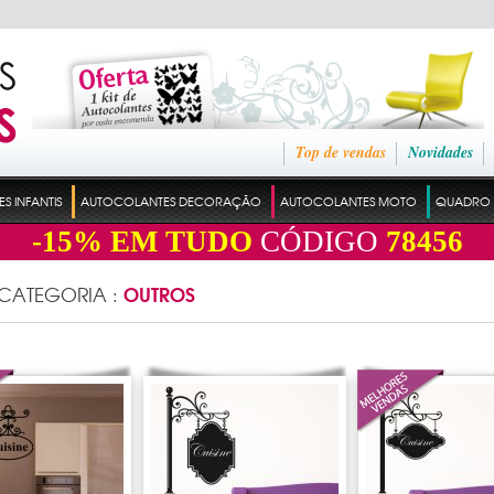
Top de vendas
Novidades
 INFANTIS
AUTOCOLANTES DECORAÇÃO
AUTOCOLANTES MOTO
QUADRO 
-15%
EM TUDO
CÓDIGO
78456
OUTROS
 CATEGORIA :