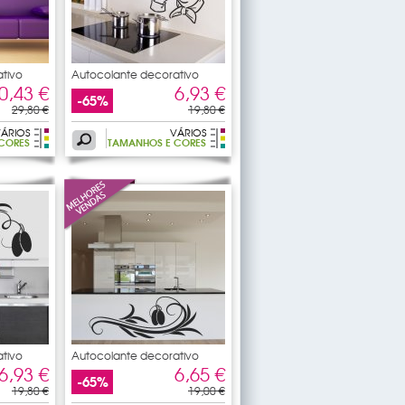
tivo
Autocolante decorativo
Chef
0,43 €
6,93 €
-65%
29,80 €
19,80 €
ÁRIOS
VÁRIOS
CORES
TAMANHOS E CORES
tivo
Autocolante decorativo
rama
6,93 €
6,65 €
-65%
19,80 €
19,00 €