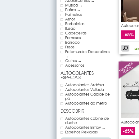
Adolescentes →
Música →
Países →
Palmeiras
Amor
Borboletas
Autocolan
Ilusão
Cozinha
Cabeceiras
-65%
Famosos
Barroco
Frisos
TA
Fotomurales Decorativos
→
Outros →
Acessórios
AUTOCOLANTES
ESPECIAIS
Autocolantes Ardósia
Autocolantes Velleda
Autocolantes Cabide de
pé
Autocolantes ao metro
DESCOBRIR
Autocolantes cabine de
Autocolan
duche
Cozinha
Autocolantes Bimby →
-65%
Espelhos Plexiglass