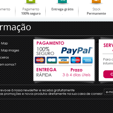
amento
Pagamento
Stock
Entrega grátis
.
100% seguro
Permanente
ormação
e Map
e Map images
ceiros
em somos?
reva-se à nossa newsletter e receba gratuitamente
 as promoções e novos produtos diretamente na sua caixa de correio!