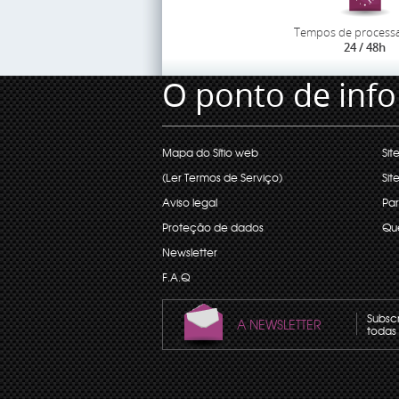
Tempos de process
24 / 48h
O ponto de inf
Mapa do Sítio web
Sit
(Ler Termos de Serviço)
Sit
Aviso legal
Par
Proteção de dados
Qu
Newsletter
F.A.Q
Subsc
A NEWSLETTER
todas