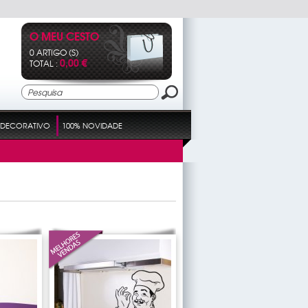
O MEU CESTO
0 ARTIGO (S)
0,00 €
TOTAL :
DECORATIVO
100% NOVIDADE