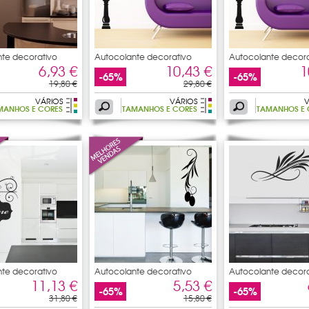
te decorativo
Autocolante decorativo
Autocolante decora
Cozinha
Cozinha
6,93 €
10,43 €
1
-65%
-65%
19,80 €
29,80 €
VÁRIOS
VÁRIOS
V
MANHOS E CORES
TAMANHOS E CORES
TAMANHOS E 
te decorativo
Autocolante decorativo
Autocolante decora
rama
rama
11,13 €
5,53 €
-65%
-65%
31,80 €
15,80 €