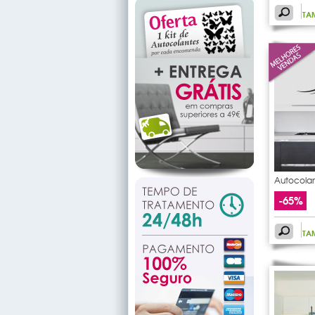
TA
Autocolan
rama
-65%
TA