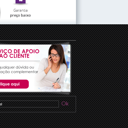
Garantia
preço baixo
Ok