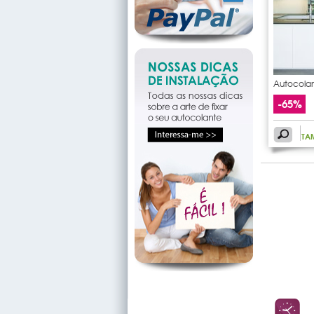
Autocolan
rama
-65%
TA