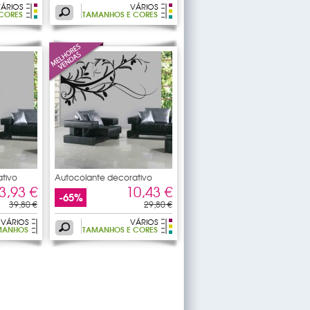
ÁRIOS
VÁRIOS
CORES
TAMANHOS E CORES
tivo
Autocolante decorativo
rama
3,93 €
10,43 €
-65%
39,80 €
29,80 €
VÁRIOS
VÁRIOS
MANHOS
TAMANHOS E CORES