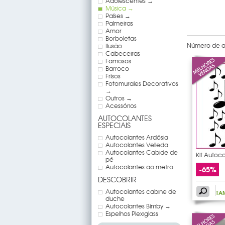
Adolescentes →
Música →
Países →
Palmeiras
Amor
Borboletas
Número de ar
Ilusão
Cabeceiras
Famosos
Barroco
Frisos
Fotomurales Decorativos
→
Outros →
Acessórios
AUTOCOLANTES
ESPECIAIS
Autocolantes Ardósia
Autocolantes Velleda
Autocolantes Cabide de
Kit Autoc
pé
25
Autocolantes ao metro
-65%
DESCOBRIR
Autocolantes cabine de
TA
duche
Autocolantes Bimby →
Espelhos Plexiglass