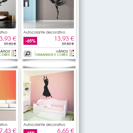
tivo
Autocolante decorativo
dancers
3,93 €
13,93 €
-65%
39,80 €
39,80 €
ÁRIOS
VÁRIOS
CORES
TAMANHOS E CORES
tivo
Autocolante decorativo
dancers
7,43 €
6,65 €
-65%