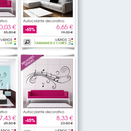
tivo
Autocolante decorativo
pauta
0,03 €
6,65 €
-65%
85,80 €
19,00 €
VÁRIOS
VÁRIOS
COR
TAMANHOS E CORES
tivo
Autocolante decorativo
pauta
7,43 €
8,33 €
-65%
49,80 €
23,80 €
ÁRIOS
VÁRIOS