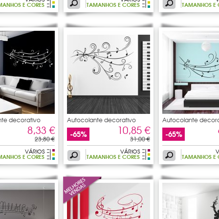
MANHOS E CORES
TAMANHOS E CORES
TAMANHOS E 
te decorativo
Autocolante decorativo
Autocolante decora
pauta
pauta
8,33 €
10,85 €
-65%
-65%
23,80 €
31,00 €
VÁRIOS
VÁRIOS
V
MANHOS E CORES
TAMANHOS E CORES
TAMANHOS E 