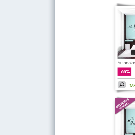
Autocolan
pauta
-65%
TA