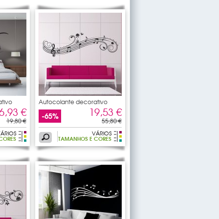
tivo
Autocolante decorativo
pauta
6,93 €
19,53 €
-65%
19,80 €
55,80 €
ÁRIOS
VÁRIOS
CORES
TAMANHOS E CORES