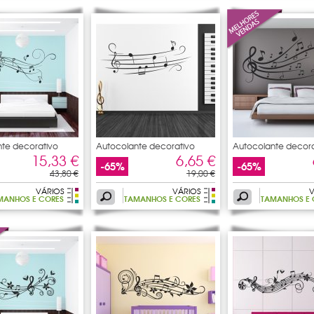
te decorativo
Autocolante decorativo
Autocolante decora
pauta
pauta
15,33 €
6,65 €
-65%
-65%
43,80 €
19,00 €
VÁRIOS
VÁRIOS
V
MANHOS E CORES
TAMANHOS E CORES
TAMANHOS E 