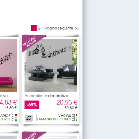
1
2
Página seguinte >>
tivo
Autocolante decorativo
pauta
4,83 €
20,93 €
-65%
13,80 €
59,80 €
ÁRIOS
VÁRIOS
CORES
TAMANHOS E CORES