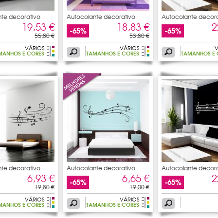
te decorativo
Autocolante decorativo
Autocolante decora
nota
pauta
19,53 €
18,83 €
2
-65%
-65%
55,80 €
53,80 €
VÁRIOS
VÁRIOS
V
MANHOS E CORES
TAMANHOS E CORES
TAMANHOS E 
te decorativo
Autocolante decorativo
Autocolante decora
pauta
pauta
6,93 €
6,65 €
2
-65%
-65%
19,80 €
19,00 €
VÁRIOS
VÁRIOS
MANHOS E CORES
TAMANHOS E CORES