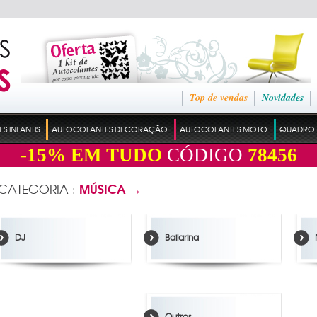
Top de vendas
Novidades
 INFANTIS
AUTOCOLANTES DECORAÇÃO
AUTOCOLANTES MOTO
QUADRO 
-15%
EM TUDO
CÓDIGO
78456
MÚSICA →
 CATEGORIA :
DJ
Bailarina
Outros