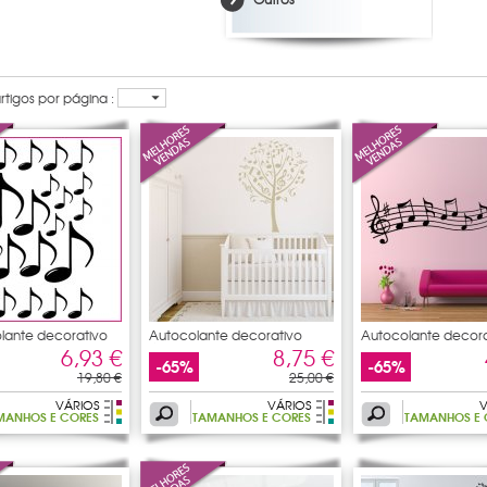
tigos por página :
olante decorativo
Autocolante decorativo
Autocolante decora
árbol
pauta
6,93 €
8,75 €
-65%
-65%
19,80 €
25,00 €
VÁRIOS
VÁRIOS
V
MANHOS E CORES
TAMANHOS E CORES
TAMANHOS E 