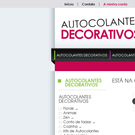
Início
|
Contato
|
A minha conta
AUTOCOLANTES DECORATIVOS
AUTOCOLANTES
AUTOCOLANTES
ESTÁ NA
DECORATIVOS
AUTOCOLANTES
DECORATIVOS
Florais →
Animais
Zen →
Conto de fadas →
Cozinha →
Kits de Autocolantes