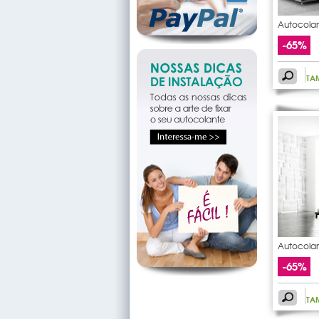
Autocolan
nota
-65%
TA
Autocolan
pauta
-65%
TA