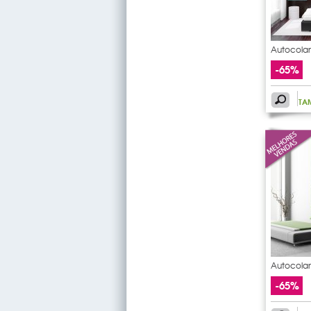
Autocolan
pauta
-65%
TA
Autocolan
pauta
-65%