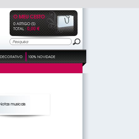
O MEU CESTO
0 ARTIGO (S)
0,00 €
TOTAL :
DECORATIVO
100% NOVIDADE
Notas musicais