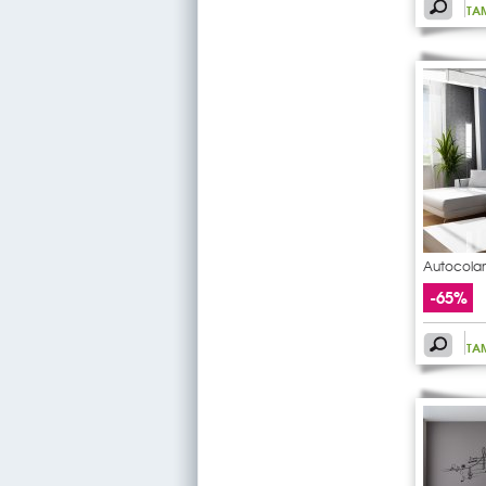
TA
Autocolan
pauta
-65%
TA