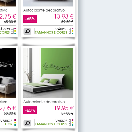
tivo
Autocolante decorativo
pauta
2,75 €
13,93 €
-65%
65,00 €
39,80 €
ÁRIOS
VÁRIOS
CORES
TAMANHOS E CORES
tivo
Autocolante decorativo
pauta
2,05 €
19,95 €
-65%
63,00 €
57,00 €
VÁRIOS
VÁRIOS
COR
TAMANHOS E CORES