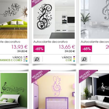
te decorativo
Autocolante decorativo
Autocolante decora
nota
nota
13,93 €
13,65 €
2
-65%
-65%
39,80 €
39,00 €
VÁRIOS
VÁRIOS
MANHOS E CORES
COR