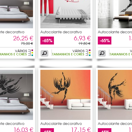
te decorativo
Autocolante decorativo
Autocolante decora
pauta
dancers
26,25 €
6,93 €
1
-65%
-65%
75,00 €
19,80 €
VÁRIOS
VÁRIOS
V
MANHOS E CORES
TAMANHOS E CORES
TAMANHOS E 
te decorativo
Autocolante decorativo
Autocolante decora
dancers
dancers
16,03 €
17,15 €
1
-65%
-65%