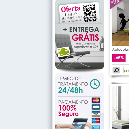
Autocolan
-65%
TA