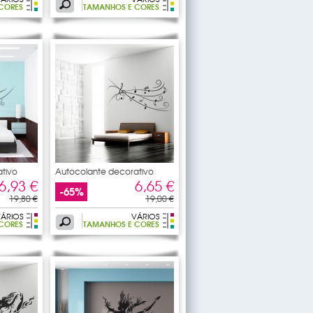
CORES
TAMANHOS E CORES
tivo
Autocolante decorativo
pauta
6,93 €
6,65 €
-65%
19,80 €
19,00 €
ÁRIOS
VÁRIOS
CORES
TAMANHOS E CORES