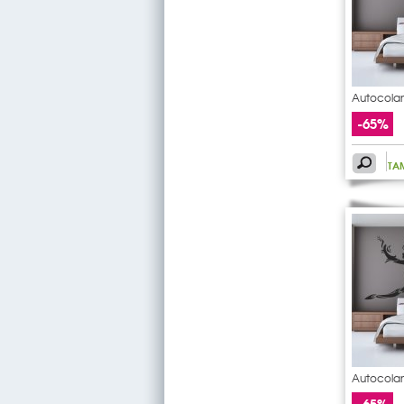
Autocolan
pauta
-65%
TA
Autocolan
dancers
-65%