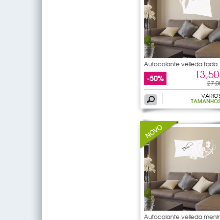
Autocolante velleda fada
13,50
-50%
27,0
VÁRIO
TAMANHO
Autocolante velleda meni