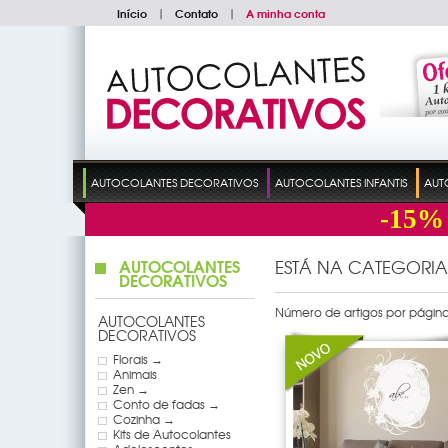
Início
|
Contato
|
A minha conta
AUTOCOLANTES DECORATIVOS
AUTOCOLANTES INFANTIS
AUT
-15%
AUTOCOLANTES
ESTÁ NA CATEGORIA
DECORATIVOS
Número de artigos por página
AUTOCOLANTES
DECORATIVOS
Florais →
Animais
Zen →
Conto de fadas →
Cozinha →
Kits de Autocolantes