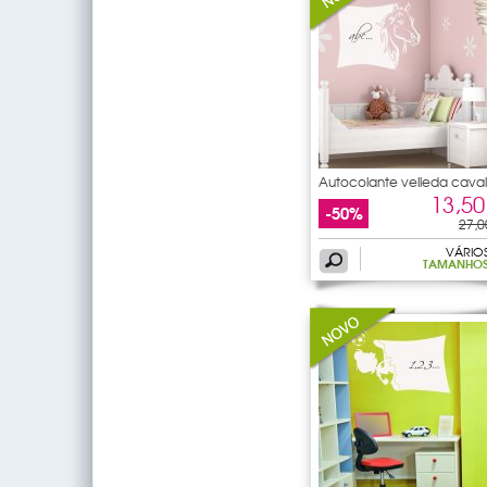
Autocolante velleda cava
13,50
-50%
27,0
VÁRIO
TAMANHO