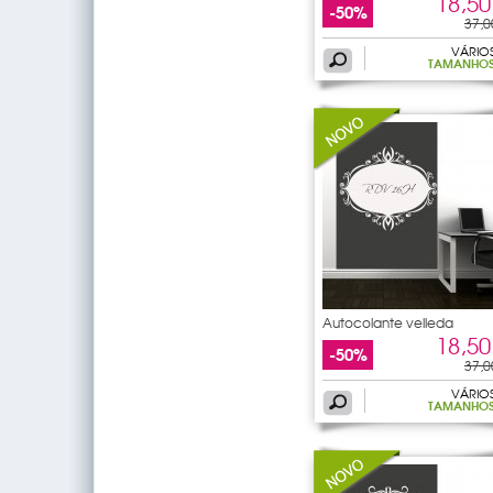
18,50
-50%
37,0
VÁRIO
TAMANHO
Autocolante velleda
ornamento
18,50
-50%
37,0
VÁRIO
TAMANHO