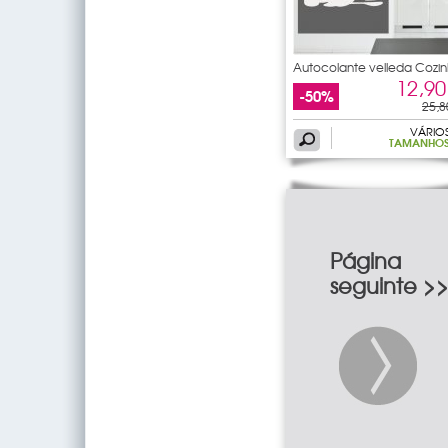
Autocolante velleda Cozi
12,90
-50%
25,8
VÁRIO
TAMANHO
Página
seguinte >