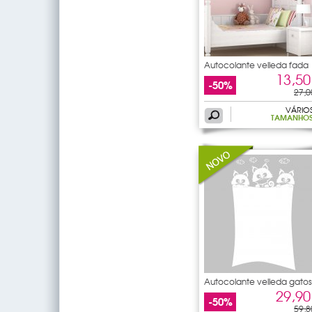
Autocolante velleda fada
13,50
-50%
27,0
VÁRIO
TAMANHO
Autocolante velleda gatos
29,90
-50%
59,8