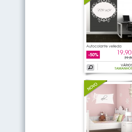
Autocolante velleda
ornamento
19,90
-50%
39,8
VÁRIO
TAMANHO