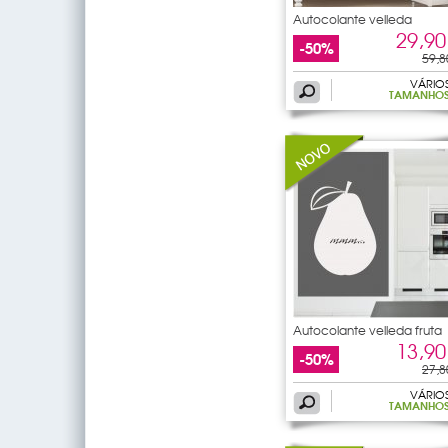
Autocolante velleda
abanicos
29,90
-50%
59,8
VÁRIO
TAMANHO
Autocolante velleda fruta
13,90
-50%
27,8
VÁRIO
TAMANHO