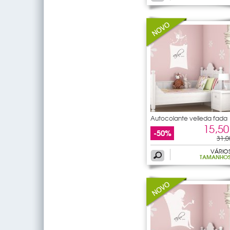
Autocolante velleda fada
15,50
-50%
31,0
VÁRIO
TAMANHO