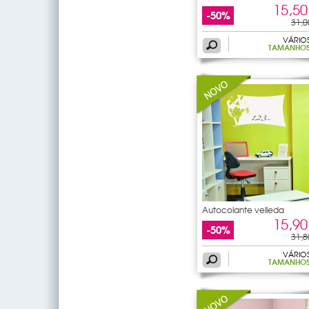
15,50
-50%
31,0
VÁRIO
TAMANHO
Autocolante velleda
macacos
15,90
-50%
31,8
VÁRIO
TAMANHO