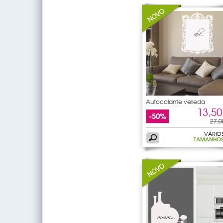
Autocolante velleda
ornamento
13,50
-50%
27,0
VÁRIO
TAMANHO