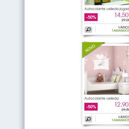
Autocolante velleda joga
de
14,50
-50%
29,0
VÁRIO
TAMANHO
Autocolante velleda
coração
12,90
-50%
25,8
VÁRIO
TAMANHO