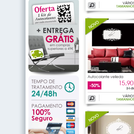
VÁRIO
TAMANHO
Autocolante velleda
ornamento
15,90
-50%
31,8
VÁRIO
TAMANHO