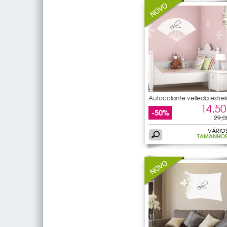
Autocolante velleda estre
do
14,50
-50%
29,0
VÁRIO
TAMANHO