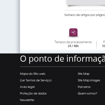
Número de artigos por página
Tempos de processamento
P
24 / 48h
1
O ponto de informaç
Mapa do Sítio web
Site Map
(Ler Termos de Serviço)
Site Map images
Aviso legal
Parceiros
Proteção de dados
Quem somos?
Newsletter