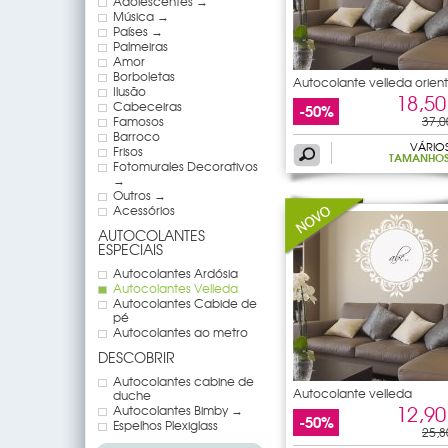
Adolescentes →
Música →
Países →
Palmeiras
Amor
Borboletas
Autocolante velleda orient
Ilusão
18,50
Cabeceiras
-50%
Famosos
37,0
Barroco
VÁRIO
Frisos
TAMANHO
Fotomurales Decorativos
→
Outros →
Acessórios
AUTOCOLANTES
ESPECIAIS
Autocolantes Ardósia
Autocolantes Velleda
Autocolantes Cabide de
pé
Autocolantes ao metro
DESCOBRIR
Autocolantes cabine de
Autocolante velleda
duche
ornamento
12,90
Autocolantes Bimby →
-50%
Espelhos Plexiglass
25,8