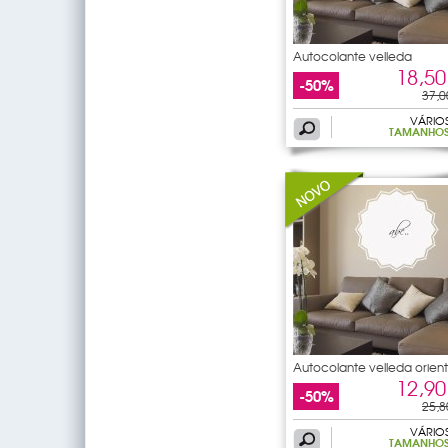
Autocolante velleda
borboleta
18,50
-50%
37,0
VÁRIO
TAMANHO
Autocolante velleda orient
12,90
-50%
25,8
VÁRIO
TAMANHO