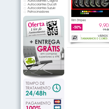
Autocolantes Cagiva
Autocolantes Ducati
Autocolantes Suzuki
Patrocinadores
Rim Stripes
9,90
-50%
19,8
VÁRIOS
TAMANHOS E CORES