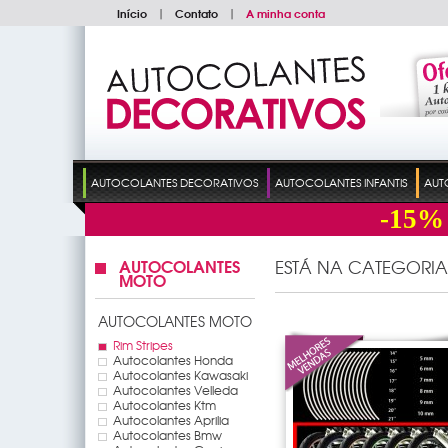
Início
|
Contato
|
A minha conta
AUTOCOLANTES DECORATIVOS
AUTOCOLANTES INFANTIS
AUT
-15%
AUTOCOLANTES
ESTÁ NA CATEGORIA
MOTO
AUTOCOLANTES MOTO
Rim Stripes
Autocolantes Honda
Autocolantes Kawasaki
Autocolantes Velleda
Autocolantes Ktm
Autocolantes Aprilia
Autocolantes Bmw