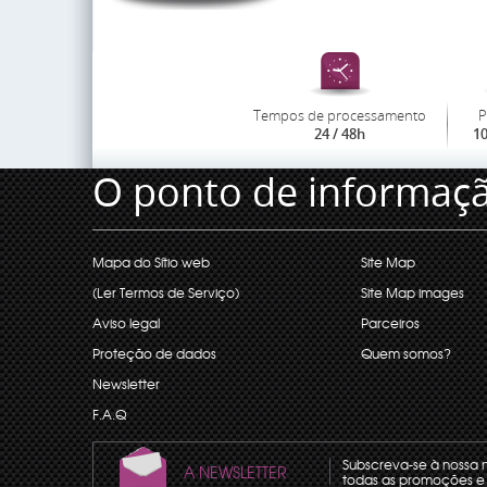
Tempos de processamento
P
24 / 48h
1
O ponto de informaç
Mapa do Sítio web
Site Map
(Ler Termos de Serviço)
Site Map images
Aviso legal
Parceiros
Proteção de dados
Quem somos?
Newsletter
F.A.Q
Subscreva-se à nossa 
A NEWSLETTER
todas as promoções e 