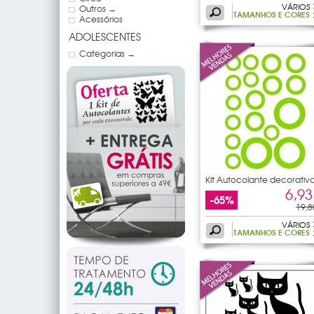
VÁRIOS
Outros →
TAMANHOS E CORES
Acessórios
ADOLESCENTES
Categorias →
Kit Autocolante decorativ
18
6,93
-65%
19,8
VÁRIOS
TAMANHOS E CORES