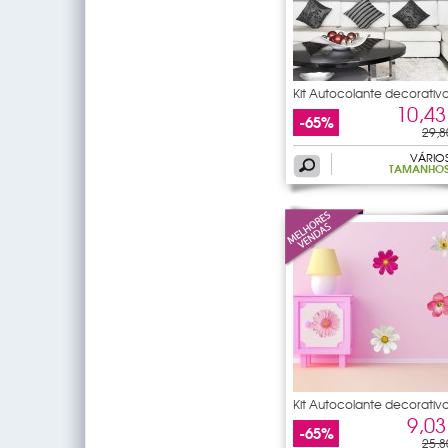
Kit Autocolante decorativ
10,43
-65%
29,8
VÁRIO
TAMANHO
Kit Autocolante decorativ
9,03
-65%
25,8