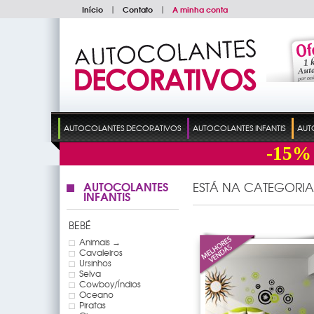
Início
|
Contato
|
A minha conta
AUTOCOLANTES DECORATIVOS
AUTOCOLANTES INFANTIS
AUT
-15%
AUTOCOLANTES
ESTÁ NA CATEGORIA
INFANTIS
BEBÉ
Animais →
Cavaleiros
Ursinhos
Selva
Cowboy/Índios
Oceano
Piratas