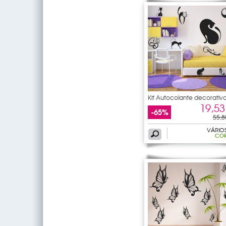
Kit Autocolante decorativ
12
19,53
-65%
55,8
VÁRIO
CO