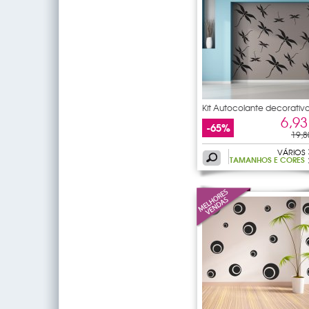
Kit Autocolante decorativ
24
6,93
-65%
19,8
VÁRIOS
TAMANHOS E CORES