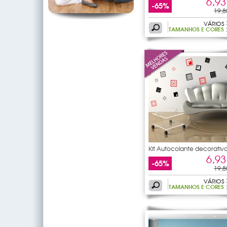
6,93
-65%
19,8
VÁRIOS
TAMANHOS E CORES
Kit Autocolante decorativ
11
6,93
-65%
19,8
VÁRIOS
TAMANHOS E CORES