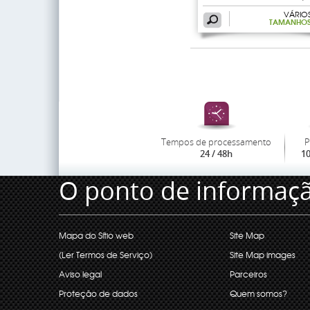
VÁRIO
TAMANHO
Tempos de processamento
P
24 / 48h
1
O ponto de informaç
Mapa do Sítio web
Site Map
(Ler Termos de Serviço)
Site Map images
Aviso legal
Parceiros
Proteção de dados
Quem somos?