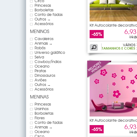
Circo
Princesas
Borboletas
Conto de fadas
Outros →
Acessórios
Kit Autocolante decorativ
12
6,93
MENINOS
-65%
19,8
Cavaleiros
Animais →
VÁRIOS
Robôs
TAMANHOS E CORES
Universo galático
Selva
Cowboy/Índios
Oceano
Piratas
Dinossauros
Aviões
Outros →
Acessórios
MENINAS
Princesas
Ursinhos
Borboletas
Flores
Kit Autocolante decorativ
Conto de fadas
13
6,93
Animais →
-65%
Oceano
19,8
Circo