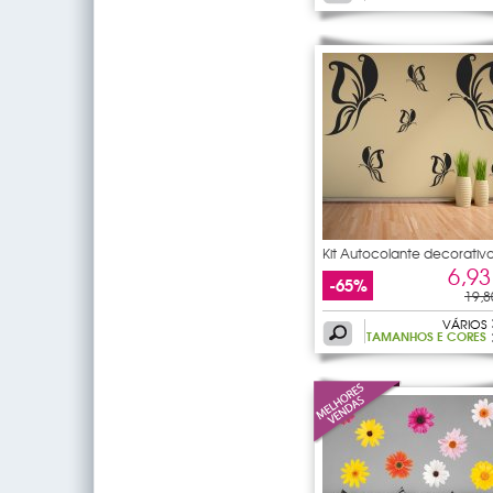
Kit Autocolante decorativ
17
6,93
-65%
19,8
VÁRIOS
TAMANHOS E CORES