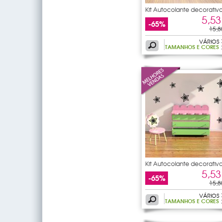
Kit Autocolante decorativ
30
5,53
-65%
15,8
VÁRIOS
TAMANHOS E CORES
Kit Autocolante decorativ
18
5,53
-65%
15,8
VÁRIOS
TAMANHOS E CORES