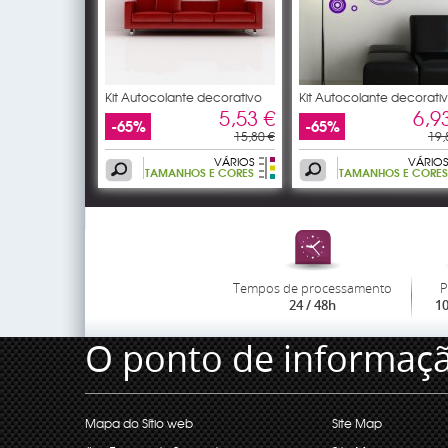
Kit Autocolante decorativo
Kit Autocolante decorati
10
10
5,53 €
6,9
-65%
-65%
15,80 €
19,
VÁRIOS
VÁRIOS
TAMANHOS E CORES
TAMANHOS E CORES
Tempos de processamento
P
24 / 48h
1
O ponto de informaç
Mapa do Sítio web
Site Map