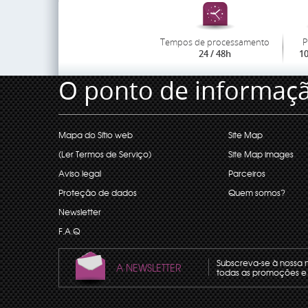
Tempos de processamento
P
24 / 48h
1
O ponto de informaç
Mapa do Sítio web
Site Map
(Ler Termos de Serviço)
Site Map images
Aviso legal
Parceiros
Proteção de dados
Quem somos?
Newsletter
F.A.Q
Subscreva-se à nossa 
A NEWSLETTER
todas as promoções e 