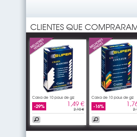
CLIENTES QUE COMPRARAM
Caixa de 10 paus de giz
Caixa de 10 paus de giz
1,49 €
1,7
-29%
-16%
2,10 €
2,