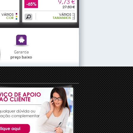
9,73 €
-65%
27,80 €
VÁRIOS
VÁRIOS
COR
TAMANHOS
Garantia
preço baixo