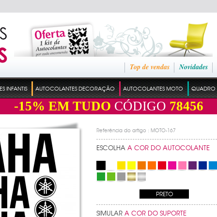
Top de vendas
Novidades
 INFANTIS
AUTOCOLANTES DECORAÇÃO
AUTOCOLANTES MOTO
QUADRO 
-15%
EM TUDO
CÓDIGO
78456
Referência do artigo : MOTO-167
ESCOLHA
A COR DO AUTOCOLANTE
PRETO
SIMULAR
A COR DO SUPORTE