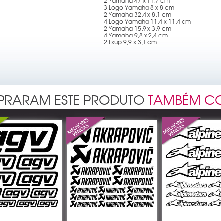
2 Yamaha 47 x 11,7 cm
3 Logo Yamaha 8 x 8 cm
2 Yamaha 32,4 x 8,1 cm
4 Logo Yamaha 11,4 x 11,4 cm
2 Yamaha 15,9 x 3,9 cm
4 Yamaha 9,8 x 2,4 cm
2 Exup 9,9 x 3,1 cm
MPRARAM ESTE PRODUTO
TAMBÉM C