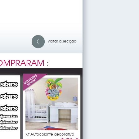
Voltar à secção
OMPRARAM
:
Kit Autocolante decorativo