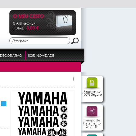
O MEU CESTO
0 ARTIGO (S)
0,00 €
TOTAL :
DECORATIVO
100% NOVIDADE
|
Pagamento
100% Seguro
Tempo de
tratamento
24 / 48h