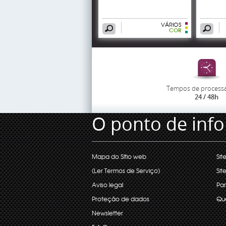
VÁRIOS
COR
Tempos de process
24 / 48h
O ponto de inf
Mapa do Sítio web
Sit
(Ler Termos de Serviço)
Sit
Aviso legal
Par
Proteção de dados
Qu
Newsletter