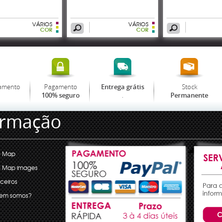
VÁRIOS
VÁRIOS
COR
COR
amento
Pagamento
Stock
Entrega grátis
.
100% seguro
Permanente
ormação
e Map
e Map images
ceiros
em somos?