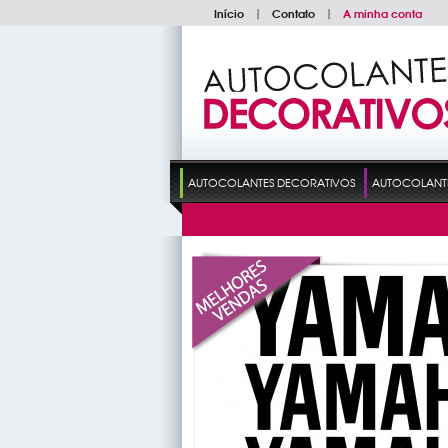
Início
|
Contato
|
A minha conta
AUTOCOLANTES DECORATIVOS
AUTOCOLANTES