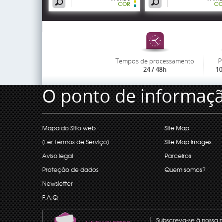
COR
CO
Tempos de processamento
P
24 / 48h
1
O ponto de informaç
Mapa do Sítio web
Site Map
(Ler Termos de Serviço)
Site Map images
Aviso legal
Parceiros
Proteção de dados
Quem somos?
Newsletter
F.A.Q
Subscreva-se à nossa 