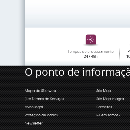
Tempos de processamento
P
24 / 48h
1
O ponto de informaç
Mapa do Sítio web
Site Map
(Ler Termos de Serviço)
Site Map images
Aviso legal
Parceiros
Proteção de dados
Quem somos?
Newsletter