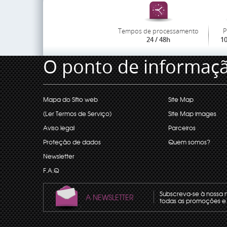
Tempos de processamento
P
24 / 48h
1
O ponto de informaç
Mapa do Sítio web
Site Map
(Ler Termos de Serviço)
Site Map images
Aviso legal
Parceiros
Proteção de dados
Quem somos?
Newsletter
F.A.Q
Subscreva-se à nossa 
A NEWSLETTER
todas as promoções e 