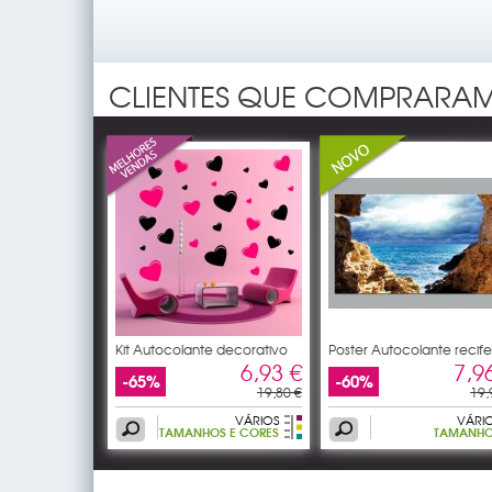
CLIENTES QUE COMPRARAM
Kit Autocolante decorativo
Poster Autocolante recife
14
6,93 €
7,9
-65%
-60%
19,80 €
19,
VÁRIOS
VÁRI
TAMANHOS E CORES
TAMANH