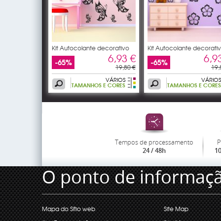
Kit Autocolante decorativo
Kit Autocolante decorati
14
17
6,93 €
6,9
-65%
-65%
19,80 €
19,
VÁRIOS
VÁRIOS
TAMANHOS E CORES
TAMANHOS E CORES
Tempos de processamento
P
24 / 48h
1
O ponto de informaç
Mapa do Sítio web
Site Map