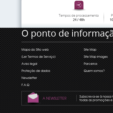
Tempos de processamento
P
24 / 48h
1
O ponto de informaç
Mapa do Sítio web
Site Map
(Ler Termos de Serviço)
Site Map images
Aviso legal
Parceiros
Proteção de dados
Quem somos?
Newsletter
F.A.Q
Subscreva-se à nossa 
A NEWSLETTER
todas as promoções e 