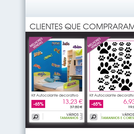
CLIENTES QUE COMPRARAM
Kit Autocolante decorativo
Kit Autocolante decorati
15
25
13,23 €
6,9
-65%
-65%
37,80 €
19,
VÁRIOS
VÁRIOS
TAMANHOS
TAMANHOS E CORES