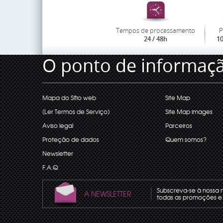
Tempos de processamento
P
24 / 48h
1
O ponto de informaç
Mapa do Sítio web
Site Map
(Ler Termos de Serviço)
Site Map images
Aviso legal
Parceiros
Proteção de dados
Quem somos?
Newsletter
F.A.Q
Subscreva-se à nossa 
A NEWSLETTER
todas as promoções e 