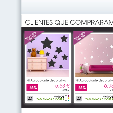
CLIENTES QUE COMPRARAM
Kit Autocolante decorativo
Kit Autocolante decorati
18
22
5,53 €
6,9
-65%
-65%
15,80 €
19,
VÁRIOS
VÁRIOS
TAMANHOS E CORES
TAMANHOS E CORES