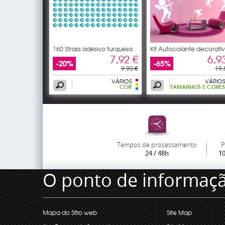
160 Strass adesivo turquesa
Kit Autocolante decorati
10
7,92 €
6,9
-20%
-65%
9,90 €
19,
VÁRIOS
VÁRIOS
COR
TAMANHOS E CORES
Tempos de processamento
P
24 / 48h
1
O ponto de informaç
Mapa do Sítio web
Site Map