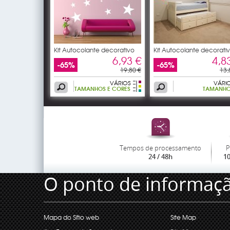
Kit Autocolante decorativo
Kit Autocolante decorati
22
6,93 €
4,8
-65%
-65%
19,80 €
13,
VÁRIOS
VÁRI
TAMANHOS E CORES
TAMANH
Tempos de processamento
P
24 / 48h
1
O ponto de informaç
Mapa do Sítio web
Site Map