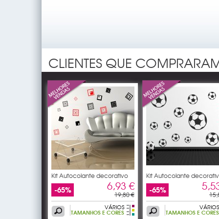
CLIENTES QUE COMPRARAM
Kit Autocolante decorativo
Kit Autocolante decorati
11
12
6,93 €
5,5
-65%
-65%
19,80 €
15,
VÁRIOS
VÁRIOS
TAMANHOS E CORES
TAMANHOS E CORES