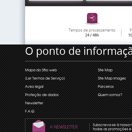
Tempos de processamento
P
24 / 48h
1
O ponto de informaç
Mapa do Sítio web
Site Map
(Ler Termos de Serviço)
Site Map images
Aviso legal
Parceiros
Proteção de dados
Quem somos?
Newsletter
F.A.Q
Subscreva-se à nossa 
A NEWSLETTER
todas as promoções e 