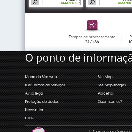
TAMANHOS
TAMANH
Tempos de processamento
P
24 / 48h
1
O ponto de informaç
Mapa do Sítio web
Site Map
(Ler Termos de Serviço)
Site Map images
Aviso legal
Parceiros
Proteção de dados
Quem somos?
Newsletter
F.A.Q
Subscreva-se à nossa 