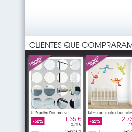
CLIENTES QUE COMPRARAM
kit Espelho Decorativo
Kit Autocolante decorati
1,35 €
2,7
-50%
-65%
2,70 €
7,
VÁRIOS
VÁRI