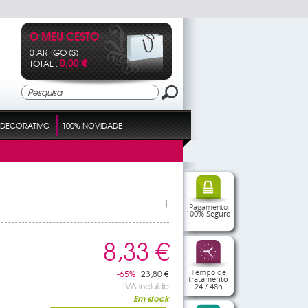
O MEU CESTO
0 ARTIGO (S)
0,00 €
TOTAL :
DECORATIVO
100% NOVIDADE
|
Pagamento
100% Seguro
8,33 €
Tempo de
-65%
23,80 €
tratamento
IVA incluído
24 / 48h
Em stock