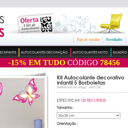
Top de vendas
Novidades
 INFANTIS
AUTOCOLANTES DECORAÇÃO
AUTOCOLANTES MOTO
QUADRO 
-15%
EM TUDO
CÓDIGO
78456
Kit Autocolante decorativo
infantil 5 Borboletas
Referência do artigo : NW3138
ESPECIFICAR
OS RECURSOS
Tamanho :
Orientação :