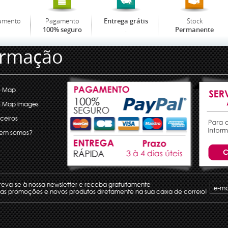
amento
Pagamento
Stock
Entrega grátis
.
100% seguro
Permanente
ormação
e Map
e Map images
ceiros
em somos?
reva-se à nossa newsletter e receba gratuitamente
 as promoções e novos produtos diretamente na sua caixa de correio!