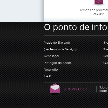
Tempos de process
24 / 48h
O ponto de inf
Mapa do Sítio web
Sit
(Ler Termos de Serviço)
Sit
Aviso legal
Par
Proteção de dados
Qu
Newsletter
F.A.Q
Subsc
A NEWSLETTER
todas