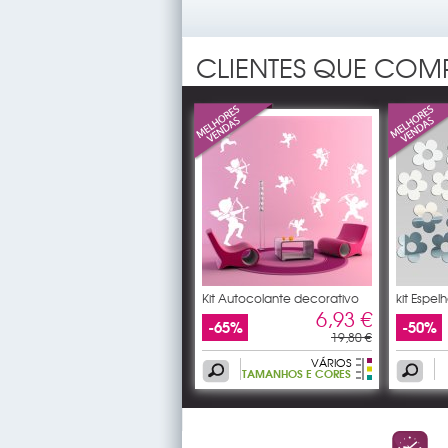
CLIENTES QUE CO
Kit Autocolante decorativo
kit Espe
10
6,93 €
-65%
-50%
19,80 €
VÁRIOS
TAMANHOS E CORES