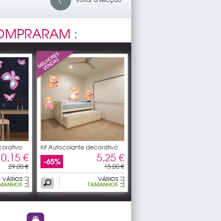
OMPRARAM
:
corativo
Kit Autocolante decorativo
10,15 €
5,25 €
-65%
29,00 €
15,00 €
VÁRIOS
VÁRIOS
MANHOS
TAMANHOS