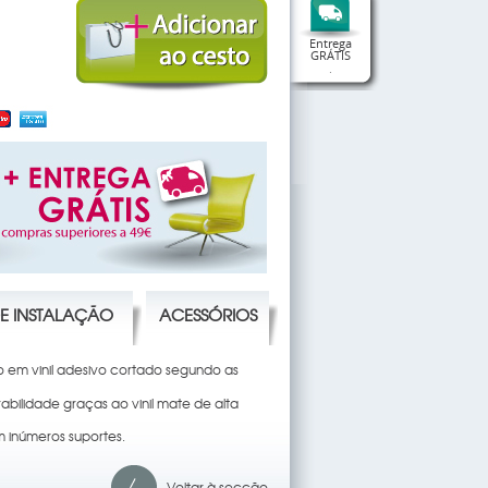
Entrega
GRÁTIS
.
DE INSTALAÇÃO
ACESSÓRIOS
o em vinil adesivo cortado segundo as
bilidade graças ao vinil mate de alta
 inúmeros suportes.
Voltar à secção