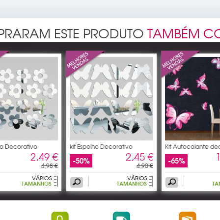
MPRARAM ESTE PRODUTO
TAMBÉM C
lho Decorativo
kit Espelho Decorativo
Kit Autocolante de
2,49 €
2,45 €
-50%
-65%
4,98 €
4,90 €
VÁRIOS
VÁRIOS
TAMANHOS
TAMANHOS
TA