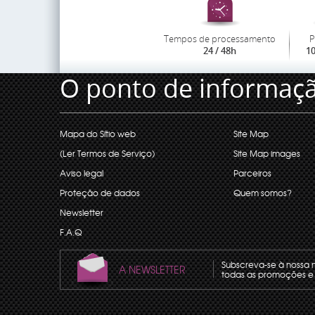
Tempos de processamento
P
24 / 48h
1
O ponto de informaç
Mapa do Sítio web
Site Map
(Ler Termos de Serviço)
Site Map images
Aviso legal
Parceiros
Proteção de dados
Quem somos?
Newsletter
F.A.Q
Subscreva-se à nossa 
A NEWSLETTER
todas as promoções e 