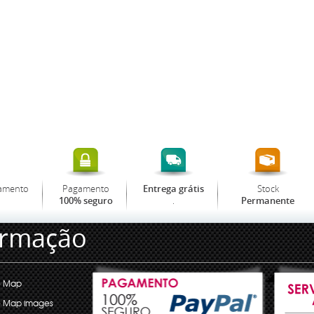
amento
Pagamento
Stock
Entrega grátis
.
100% seguro
Permanente
ormação
e Map
e Map images