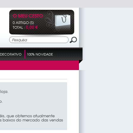
O MEU CESTO
0 ARTIGO (S)
0,00 €
TOTAL :
DECORATIVO
100% NOVIDADE
loja.
b.
iéis, que obtemos atualmente
ais baixos do mercado das vendas