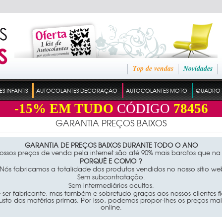
Top de vendas
Novidades
 INFANTIS
AUTOCOLANTES DECORAÇÃO
AUTOCOLANTES MOTO
QUADRO 
-15%
EM TUDO
CÓDIGO
78456
GARANTIA PREÇOS BAIXOS
GARANTIA DE PREÇOS BAIXOS DURANTE TODO O ANO
ossos preços de venda pela internet são até 90% mais baratos que na 
PORQUÊ E COMO ?
ós fabricamos a totalidade dos produtos vendidos no nosso sítio we
Sem subcontratação.
Sem intermediários ocultos.
 ser fabricante, mas também e sobretudo graças aos nossos clientes f
usto das matérias primas. Por isso, podemos propor-lhes os preços m
online.