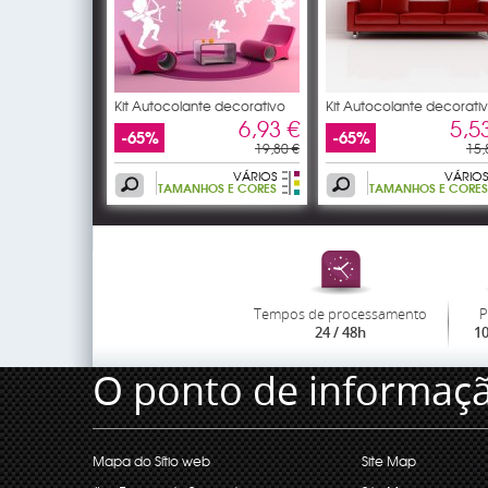
Kit Autocolante decorativo
Kit Autocolante decorati
10
10
6,93 €
5,5
-65%
-65%
19,80 €
15,
VÁRIOS
VÁRIOS
TAMANHOS E CORES
TAMANHOS E CORES
Tempos de processamento
P
24 / 48h
1
O ponto de informaç
Mapa do Sítio web
Site Map